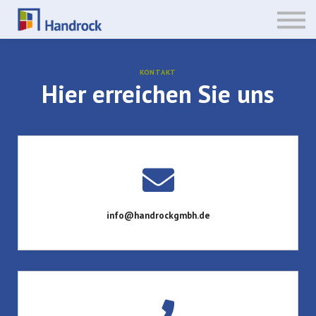
CultureGrower
UnstuckingClients
FamilyBuilder
Anmelden
KONTAKT
Hier erreichen Sie uns
Registrieren
info@handrockgmbh.de