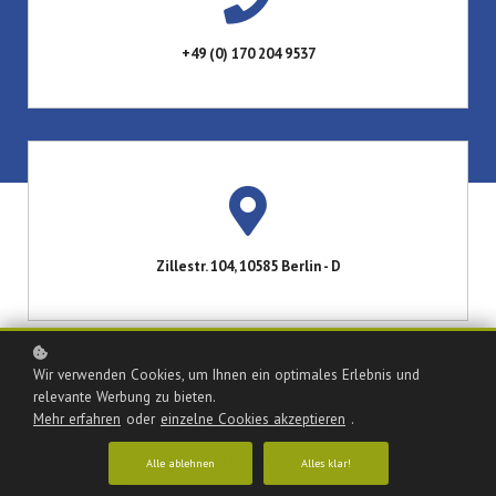
+49 (0) 170 204 9537
Zillestr. 104, 10585 Berlin - D
Wir verwenden Cookies, um Ihnen ein optimales Erlebnis und
relevante Werbung zu bieten.
Mehr erfahren
oder
einzelne Cookies akzeptieren
.
Kontaktieren Sie uns
Alle ablehnen
Alles klar!
Ihr Name