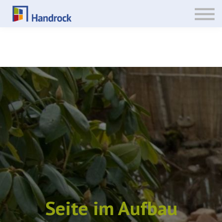
CultureGrower
UnstuckingClients
FamilyBuilder
Anmelden
Registrieren
Seite im Aufbau